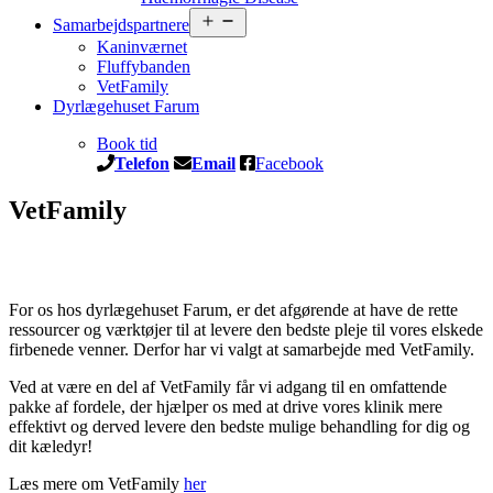
Åbn
Samarbejdspartnere
menu
Kaninværnet
Fluffybanden
VetFamily
Dyrlægehuset Farum
Book tid
Telefon
Email
Facebook
VetFamily
For os hos dyrlægehuset Farum, er det afgørende at have de rette
ressourcer og værktøjer til at levere den bedste pleje til vores elskede
firbenede venner. Derfor har vi valgt at samarbejde med VetFamily.
Ved at være en del af VetFamily får vi adgang til en omfattende
pakke af fordele, der hjælper os med at drive vores klinik mere
effektivt og derved levere den bedste mulige behandling for dig og
dit kæledyr!
Læs mere om VetFamily
her