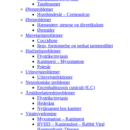
Tandtraumer
Øjenproblemer
Hornhindesår – Corneaulcus
Øreproblemer
Hængeører, stenose og divertikulum
Øremider
Mavetarmproblemer
Coccidiose
Ileus, forstoppelse og nedsat tarmmotilitet
Hud/pelsproblemer
Flystrike/myiasis
Kaninpest – Myxomatose
Potesår
Urinvejsproblemer
Urinvejsinfektioner
Neurologiske problemer
Encephalitozoon cuniculi (E.C)
Årstidsrelateredeproblemer
Flystrike/myiasis
Hedeslag
Nytårsangst hos kaniner
Viralesygdomme
Myxomatose – Kaninpest
RVHD – Kaningulsot – Rabbit Viral
Haemorrhagic Disease