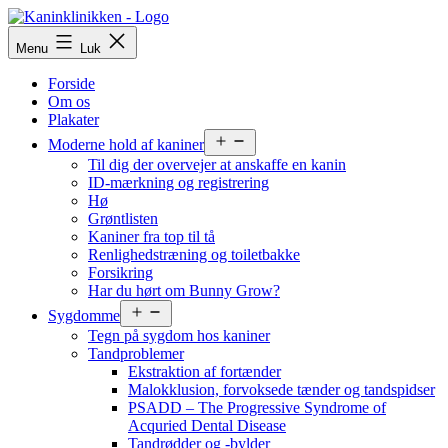
Fortsæt
til
Menu
Luk
indhold
Forside
Om os
Plakater
Åbn
Moderne hold af kaniner
menu
Til dig der overvejer at anskaffe en kanin
ID-mærkning og registrering
Hø
Grøntlisten
Kaniner fra top til tå
Renlighedstræning og toiletbakke
Forsikring
Har du hørt om Bunny Grow?
Åbn
Sygdomme
menu
Tegn på sygdom hos kaniner
Tandproblemer
Ekstraktion af fortænder
Malokklusion, forvoksede tænder og tandspidser
PSADD – The Progressive Syndrome of
Acquried Dental Disease
Tandrødder og -bylder