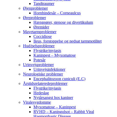
Tandtraumer
Øjenproblemer
Hornhindesår – Corneaulcus
Øreproblemer
Hængeører, stenose og divertikulum
Øremider
Mavetarmproblemer
Coccidiose
Ileus, forstoppelse og nedsat tarmmotilitet
Hud/pelsproblemer
Flystrike/myiasis
Kaninpest – Myxomatose
Potesår
Urinvejsproblemer
Urinvejsinfektioner
Neurologiske problemer
Encephalitozoon cuniculi (E.C)
Årstidsrelateredeproblemer
Flystrike/myiasis
Hedeslag
Nytårsangst hos kaniner
Viralesygdomme
Myxomatose – Kaninpest
RVHD – Kaningulsot – Rabbit Viral
Haemorrhagic Disease