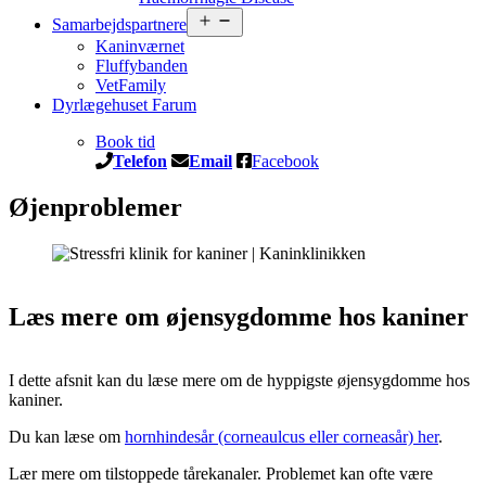
Åbn
Samarbejdspartnere
menu
Kaninværnet
Fluffybanden
VetFamily
Dyrlægehuset Farum
Book tid
Telefon
Email
Facebook
Øjenproblemer
Læs mere om øjensygdomme hos kaniner
I dette afsnit kan du læse mere om de hyppigste øjensygdomme hos
kaniner.
Du kan læse om
hornhindesår (corneaulcus eller corneasår) her
.
Lær mere om tilstoppede tårekanaler. Problemet kan ofte være