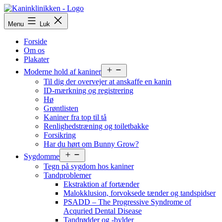
Fortsæt
til
Menu
Luk
indhold
Forside
Om os
Plakater
Åbn
Moderne hold af kaniner
menu
Til dig der overvejer at anskaffe en kanin
ID-mærkning og registrering
Hø
Grøntlisten
Kaniner fra top til tå
Renlighedstræning og toiletbakke
Forsikring
Har du hørt om Bunny Grow?
Åbn
Sygdomme
menu
Tegn på sygdom hos kaniner
Tandproblemer
Ekstraktion af fortænder
Malokklusion, forvoksede tænder og tandspidser
PSADD – The Progressive Syndrome of
Acquried Dental Disease
Tandrødder og -bylder