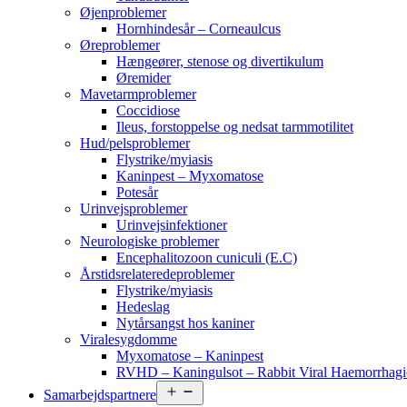
Øjenproblemer
Hornhindesår – Corneaulcus
Øreproblemer
Hængeører, stenose og divertikulum
Øremider
Mavetarmproblemer
Coccidiose
Ileus, forstoppelse og nedsat tarmmotilitet
Hud/pelsproblemer
Flystrike/myiasis
Kaninpest – Myxomatose
Potesår
Urinvejsproblemer
Urinvejsinfektioner
Neurologiske problemer
Encephalitozoon cuniculi (E.C)
Årstidsrelateredeproblemer
Flystrike/myiasis
Hedeslag
Nytårsangst hos kaniner
Viralesygdomme
Myxomatose – Kaninpest
RVHD – Kaningulsot – Rabbit Viral Haemorrhagi
Åbn
Samarbejdspartnere
menu