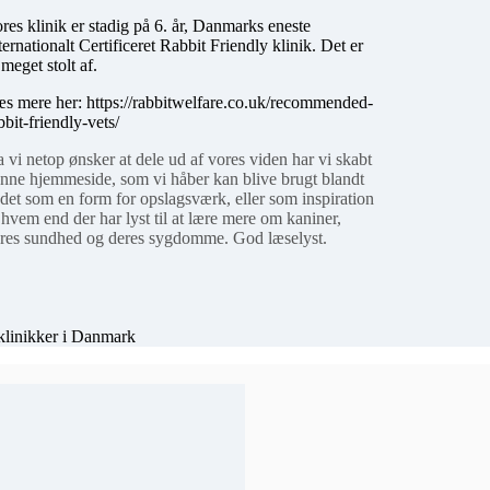
res klinik er stadig på 6. år, Danmarks eneste
ternationalt Certificeret Rabbit Friendly klinik. Det er
 meget stolt af.
s mere her: https://rabbitwelfare.co.uk/recommended-
bbit-friendly-vets/
 vi netop ønsker at dele ud af vores viden har vi skabt
nne hjemmeside, som vi håber kan blive brugt blandt
det som en form for opslagsværk, eller som inspiration
l hvem end der har lyst til at lære mere om kaniner,
res sundhed og deres sygdomme. God læselyst.
 klinikker i Danmark