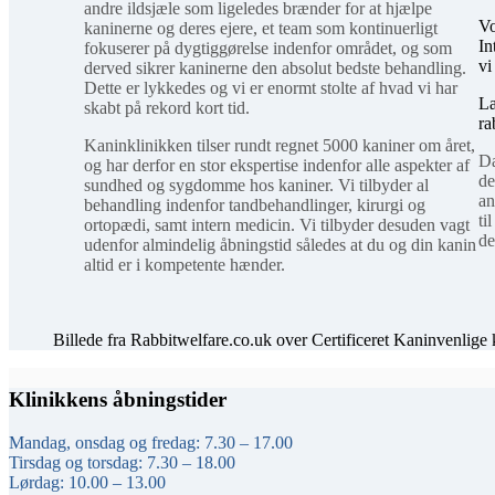
andre ildsjæle som ligeledes brænder for at hjælpe
Vo
kaninerne og deres ejere, et team som kontinuerligt
In
fokuserer på dygtiggørelse indenfor området, og som
vi
derved sikrer kaninerne den absolut bedste behandling.
Dette er lykkedes og vi er enormt stolte af hvad vi har
Læ
skabt på rekord kort tid.
ra
Kaninklinikken tilser rundt regnet 5000 kaniner om året,
Da
og har derfor en stor ekspertise indenfor alle aspekter af
de
sundhed og sygdomme hos kaniner. Vi tilbyder al
an
behandling indenfor tandbehandlinger, kirurgi og
ti
ortopædi, samt intern medicin. Vi tilbyder desuden vagt
de
udenfor almindelig åbningstid således at du og din kanin
altid er i kompetente hænder.
Billede fra Rabbitwelfare.co.uk over Certificeret Kaninvenlige
Klinikkens åbningstider
Mandag, onsdag og fredag: 7.30 – 17.00
Tirsdag og torsdag: 7.30 – 18.00
Lørdag: 10.00 – 13.00