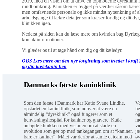
2019, med en vision om at drive en topmoderne dyreklinik l
rundt omkring. Klinikken er bygget på værdier såsom bæredygt
men omfavnende personale og ikke mindst nytænkning af alt
arbejdsgange til lækre detaljer som kræser for dig og dit dyr, 
klinikken igen.
Nederst på siden kan du læse mere om kvinden bag Dyrlægeh
kontaktinformationer.
Vi glæder os til at tage hånd om dig og dit kæledyr.
OBS Læs mere om den nye lovgivning som træder i kraft 2
og din kælekanin her.
Danmarks første kaninklinik
Som den første i Danmark har Katie Svane Lindhe,
Vo
opstartet en kaninklinik, som udover at være en
be
almindelig “dyreklinik” også fungerer som et
og
henvisningshospital for kaniner og gnavere. Katie
me
anlagde klinikken med visionen om at starte en
vi
evolution som gør op med tankegangen om at “kaniner,
jæ
bare er kaniner”. Målet var derfor at samle et team med
øv