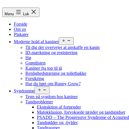
Fortsæt
til
Menu
Luk
indhold
Forside
Om os
Plakater
Åbn
Moderne hold af kaniner
menu
Til dig der overvejer at anskaffe en kanin
ID-mærkning og registrering
Hø
Grøntlisten
Kaniner fra top til tå
Renlighedstræning og toiletbakke
Forsikring
Har du hørt om Bunny Grow?
Åbn
Sygdomme
menu
Tegn på sygdom hos kaniner
Tandproblemer
Ekstraktion af fortænder
Malokklusion, forvoksede tænder og tandspidser
PSADD – The Progressive Syndrome of Acquried 
Tandrødder og -bylder
Tandtraumer