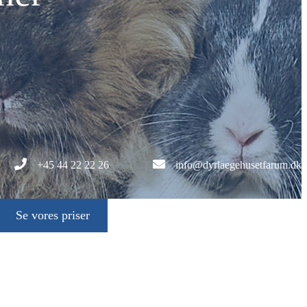
+45 44 22 22 26
info@dyrlaegehusetfarum.dk
Se vores priser