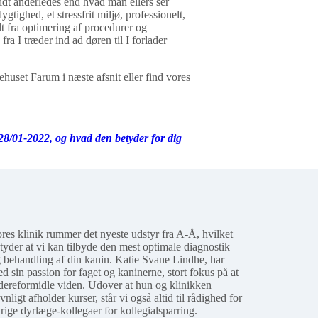
idt anderledes end hvad man ellers ser
ighed, et stressfrit miljø, professionelt,
 fra optimering af procedurer og
fra I træder ind ad døren til I forlader
uset Farum i næste afsnit eller find vores
8/01-2022, og hvad den betyder for dig
res klinik rummer det nyeste udstyr fra A-Å, hvilket
tyder at vi kan tilbyde den mest optimale diagnostik
 behandling af din kanin. Katie Svane Lindhe, har
d sin passion for faget og kaninerne, stort fokus på at
dereformidle viden. Udover at hun og klinikken
vnligt afholder kurser, står vi også altid til rådighed for
rige dyrlæge-kollegaer for kollegialsparring.