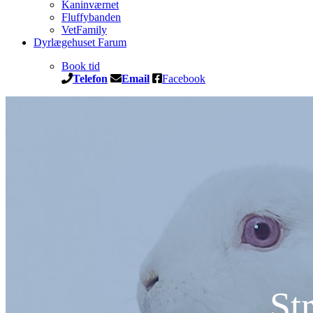
Kaninværnet
Fluffybanden
VetFamily
Dyrlægehuset Farum
Book tid
Telefon
Email
Facebook
Str