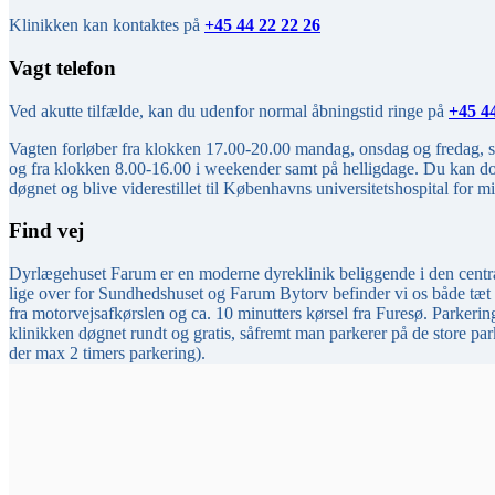
Klinikken kan kontaktes på
+45 44 22 22 26
Vagt telefon
Ved akutte tilfælde, kan du udenfor normal åbningstid ringe på
+45 44
Vagten forløber fra klokken 17.00-20.00 mandag, onsdag og fredag, s
og fra klokken 8.00-16.00 i weekender samt på helligdage. Du kan dog
døgnet og blive viderestillet til Københavns universitetshospital for 
Find vej
Dyrlægehuset Farum er en moderne dyreklinik beliggende i den centr
lige over for Sundhedshuset og Farum Bytorv befinder vi os både tæt p
fra motorvejsafkørslen og ca. 10 minutters kørsel fra Furesø. Parkering
klinikken døgnet rundt og gratis, såfremt man parkerer på de store park
der max 2 timers parkering).​